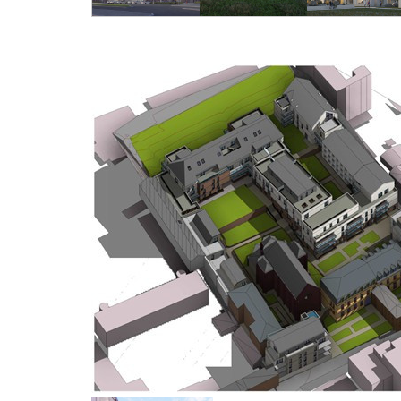
Réhabilitation et
Construction d’un
Construction et
Extension du
immeuble de
aménagement
Groupe Scolaire
bureaux - Siège
extérieur du siège
Coquibus à Evry
Orano
d’Habitat 76
Courcouronnes (91)