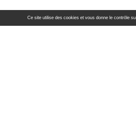
Ce site utilise des cookies et vous donne le contrôle s
INFORMATIONS
Pour toute question concernant les prestations que nous
proposons, vous pouvez
nous contacter