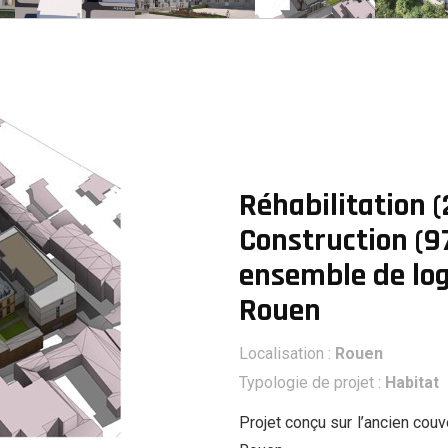
Construction d’un
Réhabilitation (27
ensemble d’environ
logements) et
Restructuration &
750 logements, de
Construction (97
Construction
Réhabilitation du Site
commerces
logements) d’un
logements R
au Lycée Pierre
(8000m²) et de
ensemble de
Bonsecours 
Corneille à Rouen
parcs de
logements Rue
stationnement
Joyeuse à Rouen
Réhabilitation 
Construction (9
ensemble de lo
Rouen
Localisation :
Rouen
Typologie de projet :
Habitat
Projet conçu sur l’ancien couv