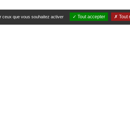
ur ceux que vous souhaitez activer
Tout accepter
Tout 
CONTACTEZ-NOUS
Siège social :
8, rue Thiers - 76200 Dieppe
02 77 23 60 56 •
contact@agiracoustique.fr
Agence de Rouen :
contact@agiracoustique.fr
Agence de Paris :
contact@agiracoustique.fr