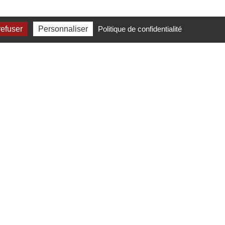
refuser
Personnaliser
Politique de confidentialité
RETROUVEZ-NOUS
AgirAcoustique