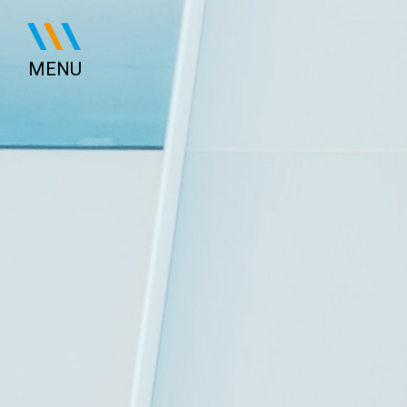
Panneau de gestion des cookies
MENU
ACCUEIL
PROJETS
QUI SOMMES-NOUS ?
DOMAINES DE COMPÉTENCE
L'ÉQUIPE
LEXIQUES
ACTUALITÉS
CONTACT